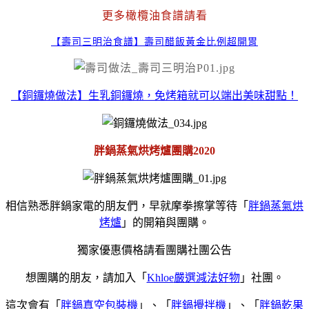
更多橄欖油食譜請看
【壽司三明治食譜】壽司醋飯黃金比例超開胃
【銅鑼燒做法】生乳銅鑼燒，免烤箱就可以端出美味甜點！
胖鍋蒸氣烘烤爐團購2020
相信熟悉胖鍋家電的朋友們，早就摩拳擦掌等待「
胖鍋蒸氣烘
烤爐
」的開箱與團購。
獨家優惠價格請看團購社團公告
想團購的朋友，請加入
「
Khloe
嚴選減法好物
」社團。
這次會有「
胖鍋真空包裝機
」、「
胖鍋攪拌機
」、「
胖鍋乾果