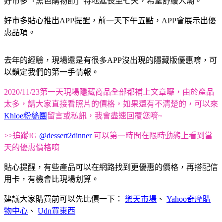
好市多「黑色購物節」特地延長至七天，希望舒緩人潮。
好市多貼心推出
APP
提醒，前一天下午五點，
APP
會展示出優
惠品項。
去年的經驗，現場還是有很多APP沒出現的隱藏版優惠唷，可
以鎖定我們的第一手情報。
2020/11/23第一天現場隱藏商品全部都補上文章囉，由於產品
太多，請大家直接看照片的價格，如果還有不清楚的，可以來
Khloe粉絲團
留言或私訊，我會盡速回覆您唷~
>>追蹤IG
@dessert2dinner
可以第一時間在限時動態上看到當
天的優惠價格唷
貼心提醒，有些產品可以在網路找到更優惠的價格，再搭配信
用卡，有機會比現場划算。
建議大家購買前可以先比價一下：
樂天市場
、
Yahoo奇摩購
物中心
、
Udn買東西