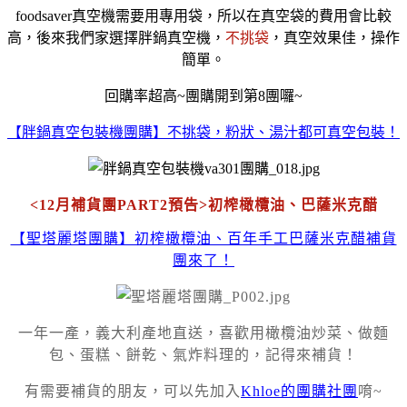
foodsaver真空機需要用專用袋，所以在真空袋的費用會比較
高，後來我們家選擇胖鍋真空機，
不挑袋
，真空效果佳，操作
簡單。
回購率超高~團購開到第8團囉~
【胖鍋真空包裝機團購】不挑袋，粉狀、湯汁都可真空包裝！
<12月補貨團PART2預告>初榨橄欖油、巴薩米克醋
【聖塔麗塔團購】初榨橄欖油、百年手工巴薩米克醋補貨
團來了！
一年一產，義大利產地直送，喜歡用橄欖油炒菜、做麵
包、蛋糕、餅乾、氣炸料理的，記得來補貨！
有需要補貨的朋友，可以先加入
Khloe的團購社團
唷~