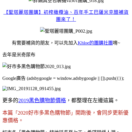
【聖塔麗塔團購】初榨橄欖油、百年手工巴薩米克醋補貨
團來了！
有需要補貨的朋友，可以先加入
Khloe的團購社團
唷~
去年是米奇尿布
Google廣告 (adsbygoogle = window.adsbygoogle || []).push({});
更多的
2019黑色購物節價格
，都整理在左邊這篇。
本篇
2020好市多黑色購物節
開跑後，會同步更新優
「
」
惠價格。