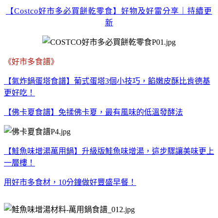
【Costco好市多必買餅乾零食】好物及好雷分享｜持續更
新
《
好市多食譜》
【氣炸鍋蛋塔食譜】葡式蛋塔3個小技巧，餡嫩皮酥比肯德基
更好吃！
【佛卡夏食譜】免揉佛卡夏，最有風味的低溫發酵法
【鮭魚味增湯萬用鍋】升級版鮭魚味增湯，這步驟讓美味更上
一層樓！
用好市多食材，
10
分鐘做好豐盛早餐！